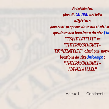
Actuellement
plus de
50.000
articles
différents
vous sont proposés dans notre site a
que dans nos boutiques du site
Eb
"TBPHILATELIE" et
"THIERRYBEUGNET-
TBPHILATELIE" ainsi que notr
boutique du site
Delcampe
:
"THIERRYBEUGNET-
TBPHILATELIE"
Accueil
Continents