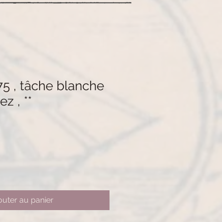
75 , tâche blanche
z , **
outer au panier