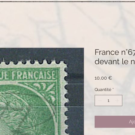
France n°6
devant le ne
Prix
10,00 €
Quantité
*
Aj