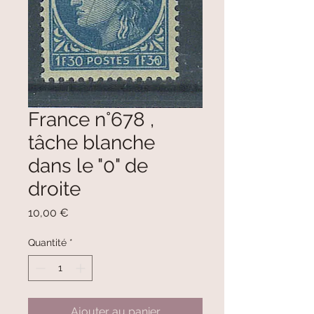
France n°678 ,
tâche blanche
dans le "0" de
droite
Prix
10,00 €
Quantité
*
Ajouter au panier