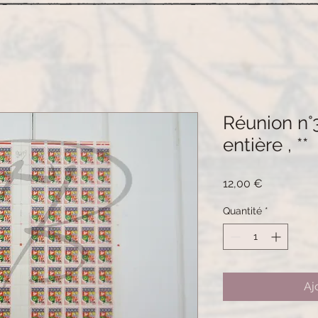
Réunion n°3
entière , **
Prix
12,00 €
Quantité
*
Aj