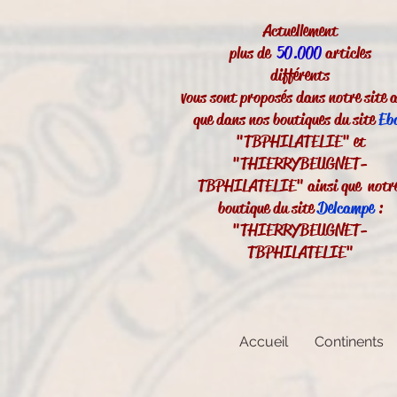
Actuellement
plus de
50.000
articles
différents
vous sont proposés dans notre site a
que dans nos boutiques du site
Eb
"TBPHILATELIE" et
"THIERRYBEUGNET-
TBPHILATELIE" ainsi que notr
boutique du site
Delcampe
:
"THIERRYBEUGNET-
TBPHILATELIE"
Accueil
Continents