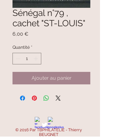
Sénégal n°79 ,
cachet "ST-LOUIS"
Prix
6,00 €
Quantité
*
Ajouter au panier
© 2016 Par TBPHILATELIE - Thierry
BEUGNET
SIRET :
521 668 756 00047