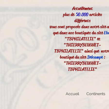
Actuellement
plus de
50.000
articles
différents
vous sont proposés dans notre site a
que dans nos boutiques du site
Eb
"TBPHILATELIE" et
"THIERRYBEUGNET-
TBPHILATELIE" ainsi que notr
boutique du site
Delcampe
:
"THIERRYBEUGNET-
TBPHILATELIE"
Accueil
Continents