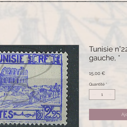
Tunisie n°2
gauche, *
Prix
15,00 €
Quantité
*
Aj