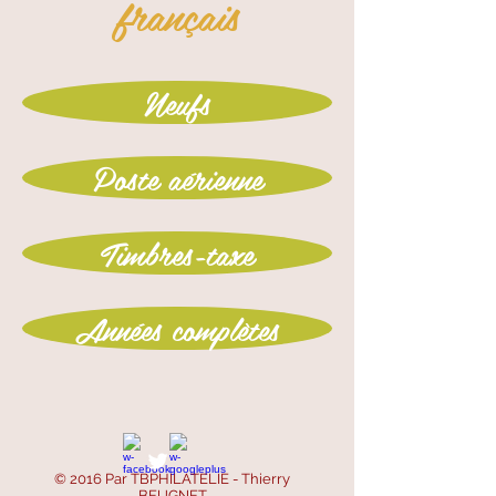
français
Neufs
Poste aérienne
Timbres-taxe
Années complètes
© 2016 Par TBPHILATELIE - Thierry
BEUGNET