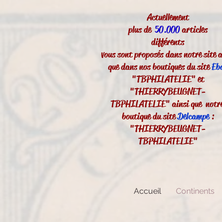
Actuellement
plus de
50.000
articles
différents
vous sont proposés dans notre site a
que dans nos boutiques du site
Eb
"TBPHILATELIE" et
"THIERRYBEUGNET-
TBPHILATELIE" ainsi que notr
boutique du site
Delcampe
:
"THIERRYBEUGNET-
TBPHILATELIE"
Accueil
Continents