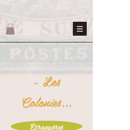
- Les
Colonies...
Etrangères