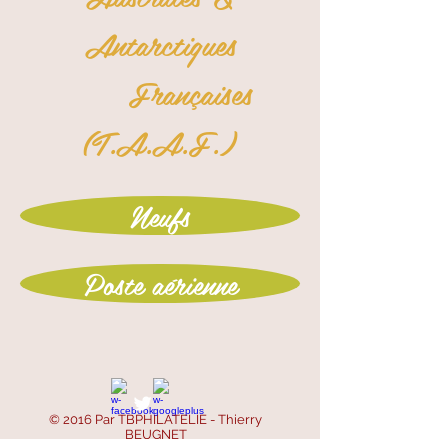
Antarctiques
Françaises
(T.A.A.F.)
Neufs
Poste aérienne
© 2016 Par TBPHILATELIE - Thierry
BEUGNET