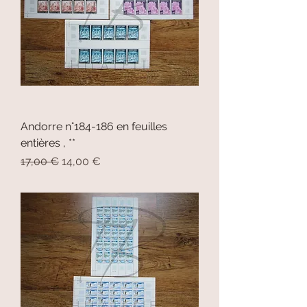
Andorre n°184-186 en feuilles
entières , **
Prix original
Prix promotionnel
17,00 €
14,00 €