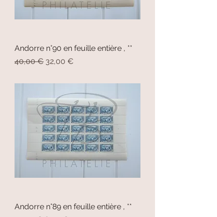
Andorre n°90 en feuille entière , **
Prix original
Prix promotionnel
40,00 €
32,00 €
Andorre n°89 en feuille entière , **