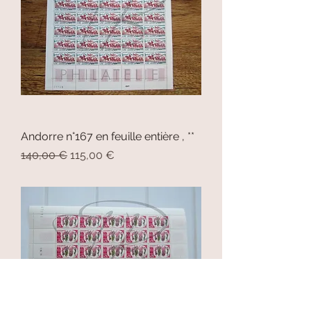
Andorre n°167 en feuille entière , **
Prix original
Prix promotionnel
140,00 €
115,00 €