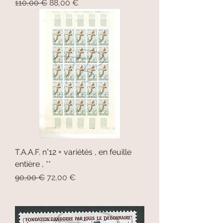
Prix original
Prix promotionnel
110,00 €
88,00 €
T.A.A.F. n°12 + variétés , en feuille
entière , **
Prix original
Prix promotionnel
90,00 €
72,00 €