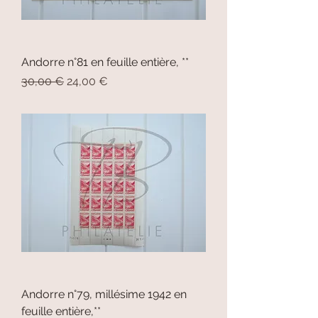
Andorre n°81 en feuille entière, **
Prix original
Prix promotionnel
30,00 €
24,00 €
Andorre n°79, millésime 1942 en
feuille entière,**