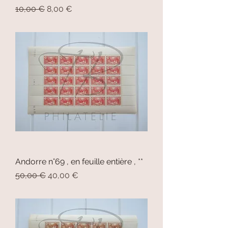
Prix original
Prix promotionnel
10,00 €
8,00 €
Andorre n°69 , en feuille entière , **
Prix original
Prix promotionnel
50,00 €
40,00 €