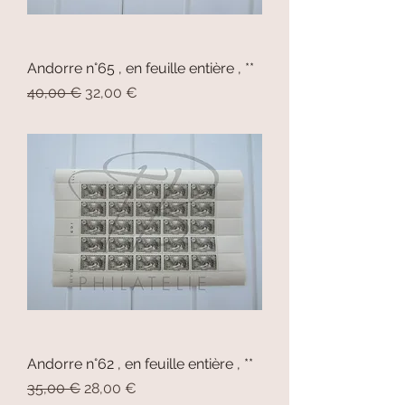
Andorre n°65 , en feuille entière , **
Prix original
Prix promotionnel
40,00 €
32,00 €
Andorre n°62 , en feuille entière , **
Prix original
Prix promotionnel
35,00 €
28,00 €