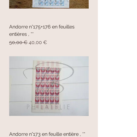
Andorre n°175+176 en feuilles
entières , **
Prix original
Prix promotionnel
50,00 €
40,00 €
Andorre n°173 en feuille entière , **