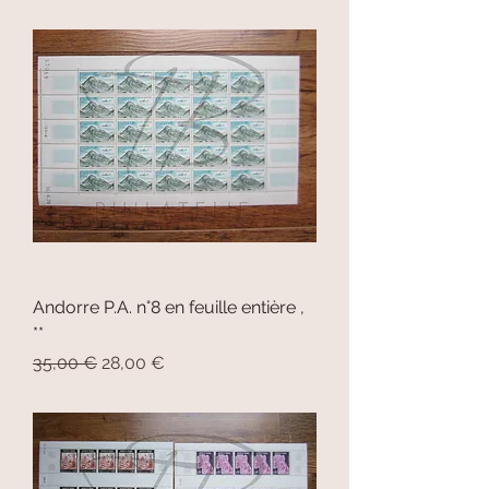
Andorre P.A. n°8 en feuille entière ,
**
Prix original
Prix promotionnel
35,00 €
28,00 €