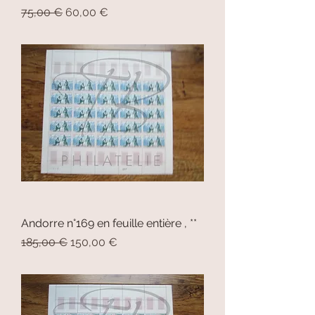
Prix original
Prix promotionnel
75,00 €
60,00 €
Andorre n°169 en feuille entière , **
Prix original
Prix promotionnel
185,00 €
150,00 €