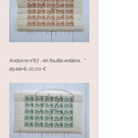
Andorre n°67 , en feuille entière , **
Prix original
Prix promotionnel
25,00 €
20,00 €