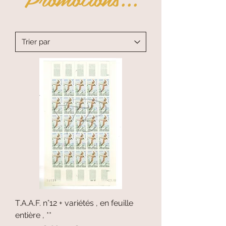
T.A.A.F. n°12 + variétés , en feuille
entière , **