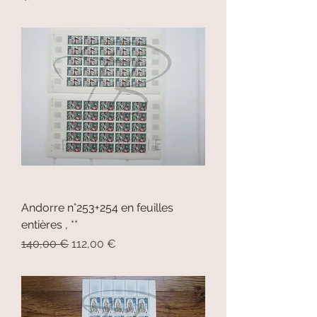
Andorre n°253+254 en feuilles
entières , **
Prix original
Prix promotionnel
140,00 €
112,00 €