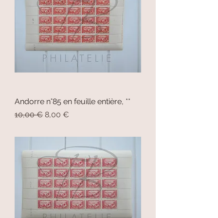
Andorre n°85 en feuille entière, **
Prix original
Prix promotionnel
10,00 €
8,00 €