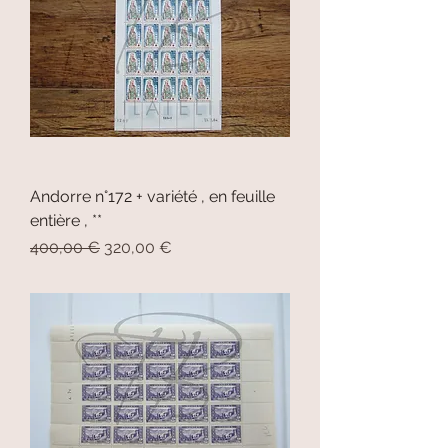
Andorre n°172 + variété , en feuille
entière , **
Prix original
Prix promotionnel
400,00 €
320,00 €