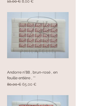
Prix original
Prix promotionnel
10,00 €
8,00 €
Andorre n°88 , brun-rosé , en
feuille entière , **
Prix original
Prix promotionnel
80,00 €
65,00 €