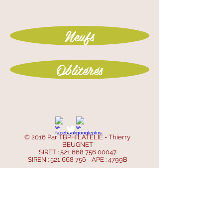
Neufs
Oblitérés
© 2016 Par TBPHILATELIE - Thierry
BEUGNET
SIRET :
521 668 756 00047
SIREN :
521 668 756
- APE : 4799B