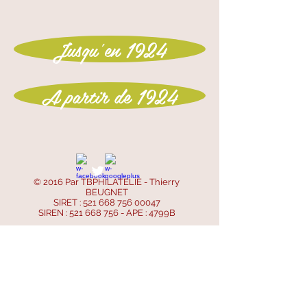
Jusqu'en 1924
A partir de 1924
© 2016 Par TBPHILATELIE - Thierry
BEUGNET
SIRET :
521 668 756 00047
SIREN :
521 668 756
- APE : 4799B