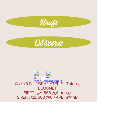
Neufs
Oblitérés
© 2016 Par TBPHILATELIE - Thierry
BEUGNET
SIRET :
521 668 756 00047
SIREN :
521 668 756
- APE : 4799B