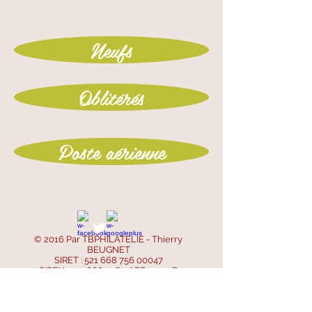
Neufs
Oblitérés
Poste aérienne
© 2016 Par TBPHILATELIE - Thierry
BEUGNET
SIRET :
521 668 756 00047
SIREN :
521 668 756
- APE : 4799B