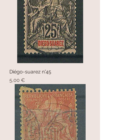
Diégo-suarez n°45
Prix
5,00 €