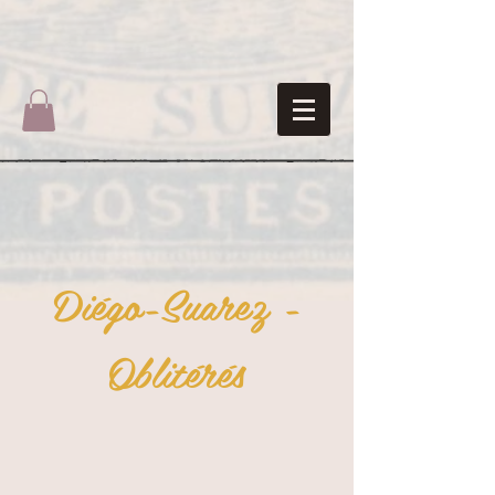
Diégo-Suarez -
Oblitérés