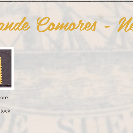
ande Comores - Ne
ore
pide
stock