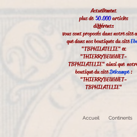
Actuellement
plus de
50.000
articles
différents
vous sont proposés dans notre site a
que dans nos boutiques du site
Eb
"TBPHILATELIE" et
"THIERRYBEUGNET-
TBPHILATELIE" ainsi que notr
boutique du site
Delcampe
:
"THIERRYBEUGNET-
TBPHILATELIE"
Accueil
Continents