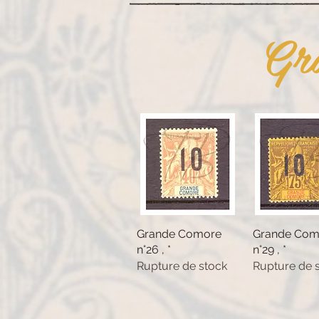
Gr
Grande Comore
Aperçu rapide
Grande Com
Aperçu ra
n°26 , *
n°29 , *
Rupture de stock
Rupture de 