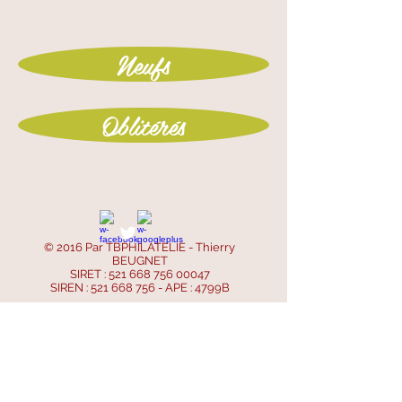
Neufs
Oblitérés
© 2016 Par TBPHILATELIE - Thierry
BEUGNET
SIRET :
521 668 756 00047
SIREN :
521 668 756
- APE : 4799B