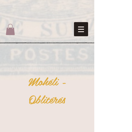
Mohéli -
Oblitérés