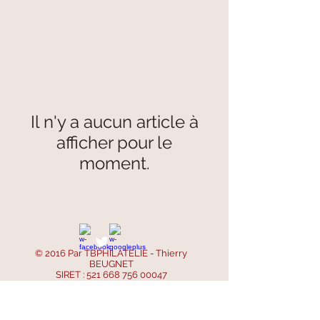
Il n'y a aucun article à
afficher pour le
moment.
© 2016 Par TBPHILATELIE - Thierry
BEUGNET
SIRET :
521 668 756 00047
SIREN :
521 668 756
- APE : 4799B