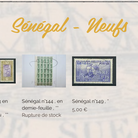
Sénégal - Neufs
3 en
pide
Sénégal n°144 , en
Aperçu rapide
Sénégal n°149 , *
Aperçu rapide
demie-feuille , **
Prix
5,00 €
, **
Rupture de stock