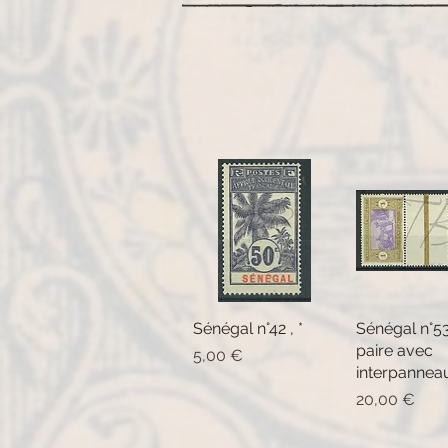
Sénégal n°42 , *
Aperçu rapide
Sénégal n°5
Aperçu ra
paire avec
Prix
5,00 €
interpanneau 
Prix
20,00 €