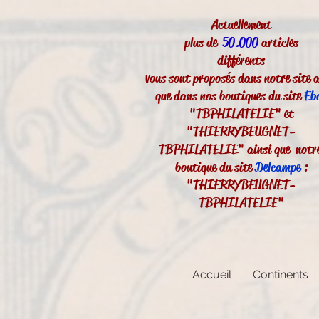
Actuellement
plus de
50.000
articles
différents
vous sont proposés dans notre site a
que dans nos boutiques du site
Eb
"TBPHILATELIE" et
"THIERRYBEUGNET-
TBPHILATELIE" ainsi que notr
boutique du site
Delcampe
:
"THIERRYBEUGNET-
TBPHILATELIE"
Accueil
Continents