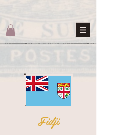
Fidji