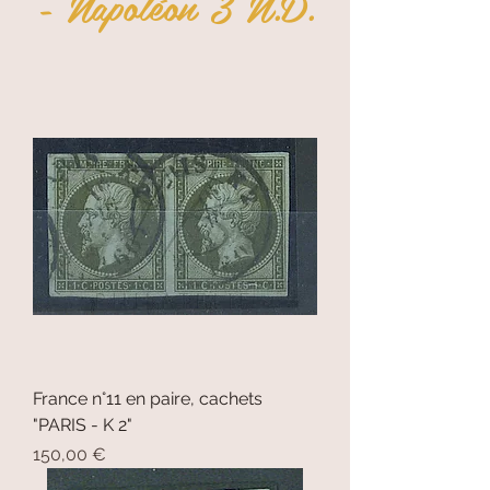
- Napoléon 3 N.D.
France n°11 en paire, cachets
"PARIS - K 2"
Prix
150,00 €