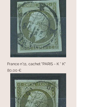
France n°11, cachet "PARIS - K * K"
Prix
80,00 €