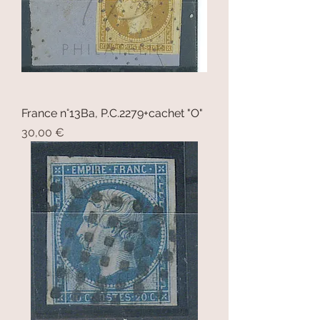
France n°13Ba, P.C.2279+cachet "O"
Prix
30,00 €