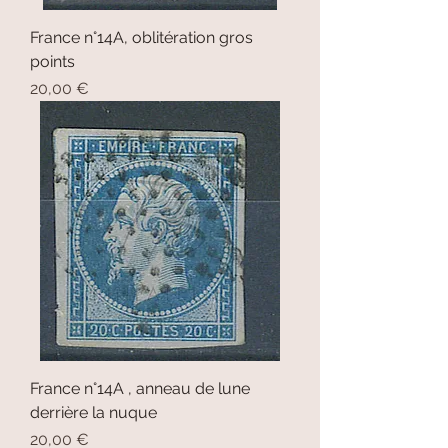
France n°14A, oblitération gros
points
Prix
20,00 €
France n°14A , anneau de lune
derrière la nuque
Prix
20,00 €