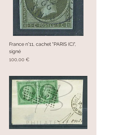
France n°11, cachet "PARIS (C)",
signé
Prix
100,00 €