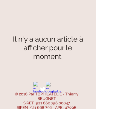
Il n'y a aucun article à
afficher pour le
moment.
© 2016 Par TBPHILATELIE - Thierry
BEUGNET
SIRET :
521 668 756 00047
SIREN :
521 668 756
- APE : 4799B