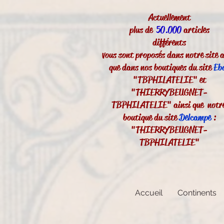
Actuellement
plus de
50.000
articles
différents
vous sont proposés dans notre site a
que dans nos boutiques du site
Eb
"TBPHILATELIE" et
"THIERRYBEUGNET-
TBPHILATELIE" ainsi que notr
boutique du site
Delcampe
:
"THIERRYBEUGNET-
TBPHILATELIE"
Accueil
Continents