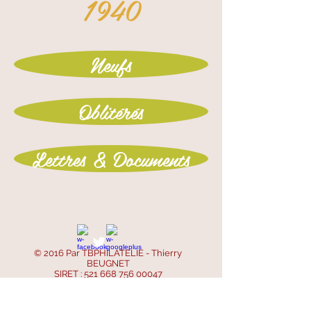
1940
Neufs
Oblitérés
Lettres & Documents
© 2016 Par TBPHILATELIE - Thierry
BEUGNET
SIRET :
521 668 756 00047
SIREN :
521 668 756
- APE : 4799B