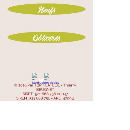
Neufs
Oblitérés
© 2016 Par TBPHILATELIE - Thierry
BEUGNET
SIRET :
521 668 756 00047
SIREN :
521 668 756
- APE : 4799B