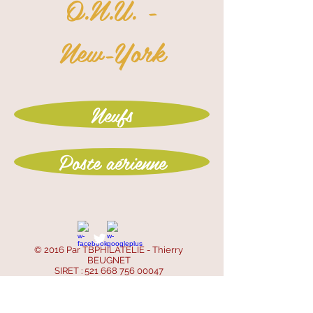
O.N.U. -
New-York
Neufs
Poste aérienne
© 2016 Par TBPHILATELIE - Thierry
BEUGNET
SIRET :
521 668 756 00047
SIREN :
521 668 756
- APE : 4799B