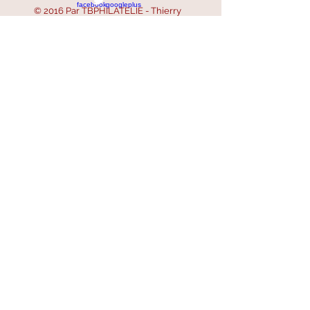
© 2016 Par TBPHILATELIE - Thierry
BEUGNET
SIRET :
521 668 756 00047
SIREN :
521 668 756
- APE : 4799B