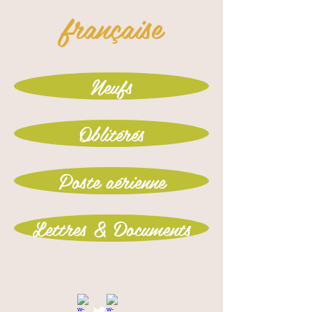
française
Neufs
Oblitérés
Poste aérienne
Lettres & Documents