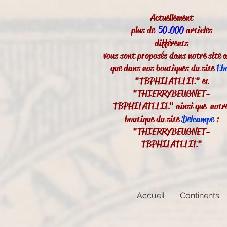
Actuellement
plus de
50.000
articles
différents
vous sont proposés dans notre site a
que dans nos boutiques du site
Eb
"TBPHILATELIE" et
"THIERRYBEUGNET-
TBPHILATELIE" ainsi que notr
boutique du site
Delcampe
:
"THIERRYBEUGNET-
TBPHILATELIE"
Accueil
Continents