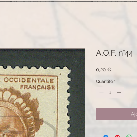
A.O.F. n°44
Prix
0,20 €
Quantité
*
Aj