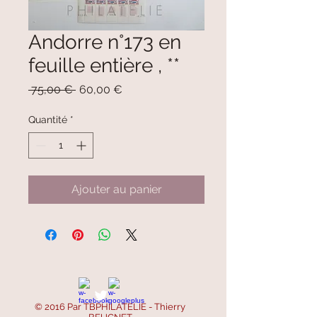
Andorre n°173 en
feuille entière , **
Prix
Prix
 75,00 € 
60,00 €
original
promotionnel
Quantité
*
Ajouter au panier
© 2016 Par TBPHILATELIE - Thierry