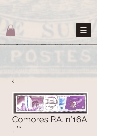
Comores P.A. n°16A
, **