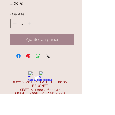
Prix
4,00 €
Quantité
*
Ajouter au panier
© 2016 Par TBPHILATELIE - Thierry
BEUGNET
SIRET :
521 668 756 00047
SIREN :
521 668 756
- APE : 4799B