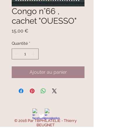
Congo n°66 ,
cachet "OUESSO"
Prix
15,00 €
Quantité
*
Ajouter au panier
© 2016 Par TBPHILATELIE - Thierry
BEUGNET
SIRET :
521 668 756 00047