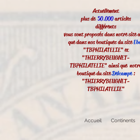
Actuellement
plus de
50.000
articles
différents
vous sont proposés dans notre site a
que dans nos boutiques du site
Eb
"TBPHILATELIE" et
"THIERRYBEUGNET-
TBPHILATELIE" ainsi que notr
boutique du site
Delcampe
:
"THIERRYBEUGNET-
TBPHILATELIE"
Accueil
Continents