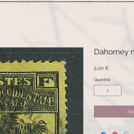
Dahomey n°
Prix
5,00 €
Quantité
*
Aj