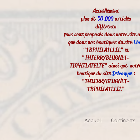
Actuellement
plus de
50.000
articles
différents
vous sont proposés dans notre site a
que dans nos boutiques du site
Eb
"TBPHILATELIE" et
"THIERRYBEUGNET-
TBPHILATELIE" ainsi que notr
boutique du site
Delcampe
:
"THIERRYBEUGNET-
TBPHILATELIE"
Accueil
Continents