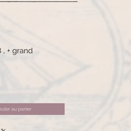
 , + grand
outer au panier