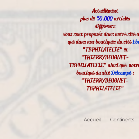
Actuellement
plus de
50.000
articles
différents
vous sont proposés dans notre site a
que dans nos boutiques du site
Eb
"TBPHILATELIE" et
"THIERRYBEUGNET-
TBPHILATELIE" ainsi que notr
boutique du site
Delcampe
:
"THIERRYBEUGNET-
TBPHILATELIE"
Accueil
Continents