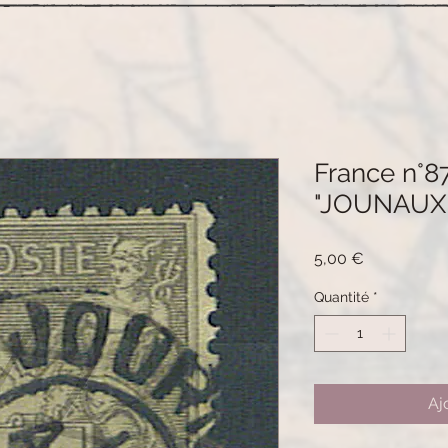
France n°87
"JOUNAUX 
Prix
5,00 €
Quantité
*
Aj