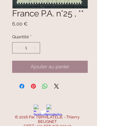
France P.A. n°25 , **
Prix
6,00 €
Quantité
*
Ajouter au panier
© 2016 Par TBPHILATELIE - Thierry
BEUGNET
SIRET :
521 668 756 00047
SIREN :
521 668 756
- APE : 4799B