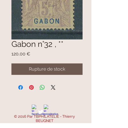
Gabon n°32 , **
Prix
120,00 €
Rupture de stock
© 2016 Par TBPHILATELIE - Thierry
BEUGNET
SIRET :
521 668 756 00047