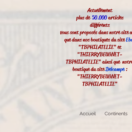
Actuellement
plus de
50.000
articles
différents
vous sont proposés dans notre site a
que dans nos boutiques du site
Eb
"TBPHILATELIE" et
"THIERRYBEUGNET-
TBPHILATELIE" ainsi que notr
boutique du site
Delcampe
:
"THIERRYBEUGNET-
TBPHILATELIE"
Accueil
Continents