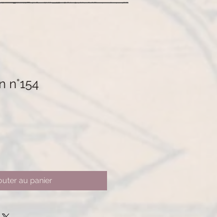
n n°154
outer au panier