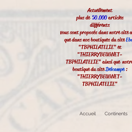
Actuellement
plus de
50.000
articles
différents
vous sont proposés dans notre site a
que dans nos boutiques du site
Eb
"TBPHILATELIE" et
"THIERRYBEUGNET-
TBPHILATELIE" ainsi que notr
boutique du site
Delcampe
:
"THIERRYBEUGNET-
TBPHILATELIE"
Accueil
Continents