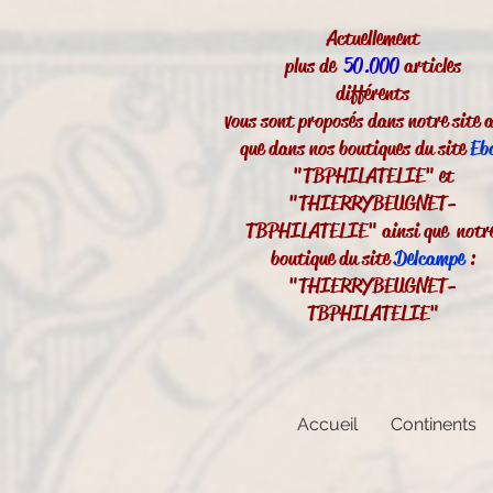
Actuellement
plus de
50.000
articles
différents
vous sont proposés dans notre site a
que dans nos boutiques du site
Eb
"TBPHILATELIE" et
"THIERRYBEUGNET-
TBPHILATELIE" ainsi que notr
boutique du site
Delcampe
:
"THIERRYBEUGNET-
TBPHILATELIE"
Accueil
Continents