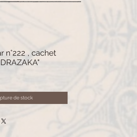
 n°222 , cachet
DRAZAKA"
pture de stock