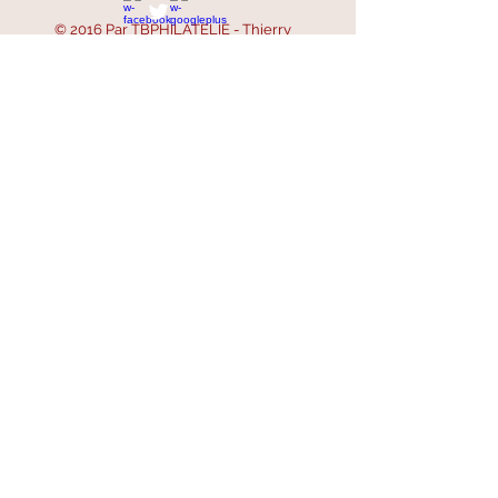
© 2016 Par TBPHILATELIE - Thierry
BEUGNET
SIRET :
521 668 756 00047
SIREN :
521 668 756
- APE : 4799B