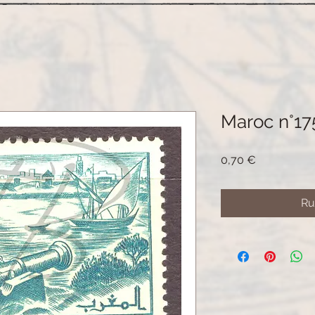
Maroc n°175
Prix
0,70 €
Ru