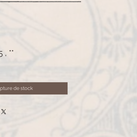
 , **
pture de stock