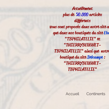
Actuellement
plus de
50.000
articles
différents
vous sont proposés dans notre site a
que dans nos boutiques du site
Eb
"TBPHILATELIE" et
"THIERRYBEUGNET-
TBPHILATELIE" ainsi que notr
boutique du site
Delcampe
:
"THIERRYBEUGNET-
TBPHILATELIE"
Accueil
Continents