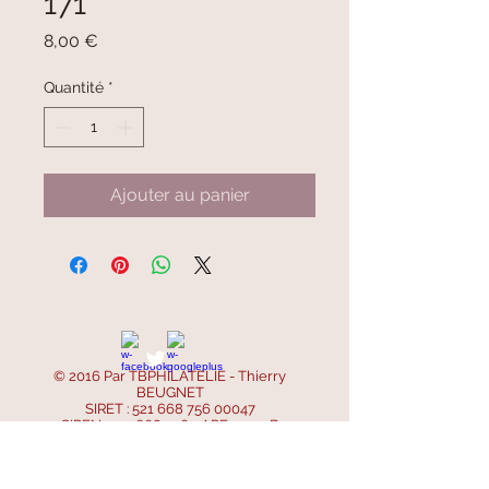
171
Prix
8,00 €
Quantité
*
Ajouter au panier
© 2016 Par TBPHILATELIE - Thierry
BEUGNET
SIRET :
521 668 756 00047
SIREN :
521 668 756
- APE : 4799B