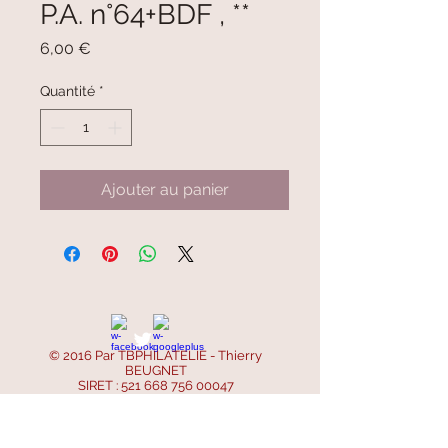
P.A. n°64+BDF , **
Prix
6,00 €
Quantité
*
Ajouter au panier
© 2016 Par TBPHILATELIE - Thierry
BEUGNET
SIRET :
521 668 756 00047
SIREN :
521 668 756
- APE : 4799B