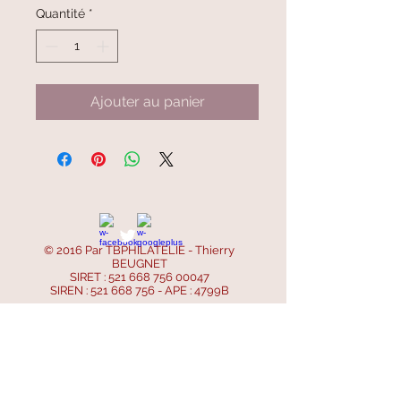
Quantité
*
Ajouter au panier
© 2016 Par TBPHILATELIE - Thierry
BEUGNET
SIRET :
521 668 756 00047
SIREN :
521 668 756
- APE : 4799B