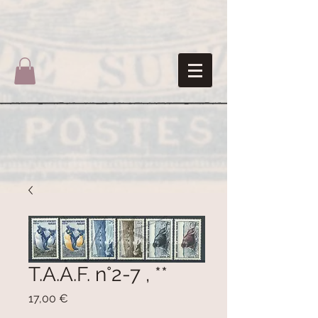
T.A.A.F. n°2-7 , **
Prix
17,00 €