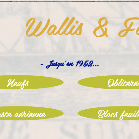
Wallis & F
- Jusqu'en 1952...
Neufs
Oblitéré
ste aérienne
Blocs feuil