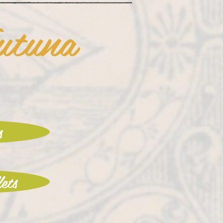
utuna
s
lets