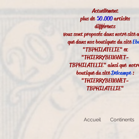
Actuellement
plus de
50.000
articles
différents
vous sont proposés dans notre site a
que dans nos boutiques du site
Eb
"TBPHILATELIE" et
"THIERRYBEUGNET-
TBPHILATELIE" ainsi que notr
boutique du site
Delcampe
:
"THIERRYBEUGNET-
TBPHILATELIE"
Accueil
Continents